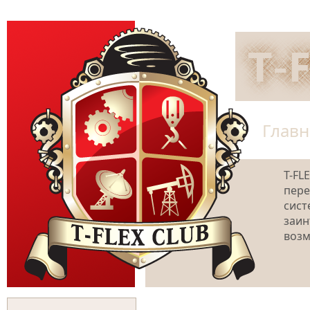
Главн
T-FL
пере
сист
заин
возм