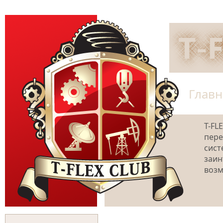
Главн
T-FL
пере
сист
заин
возм