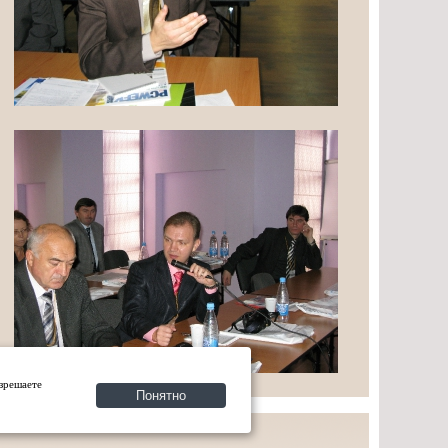
азрешаете
Понятно