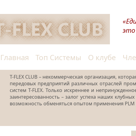
«Ед
это
Главная
Топ Системы
О клубе
Чле
T-FLEX CLUB – некоммерческая организация, котора
передовых предприятий различных отраслей про
систем T-FLEX. Только искреннее и непринужденно
заинтересованность – залог успеха наших клубных 
возможность обменяться опытом применения PLM те