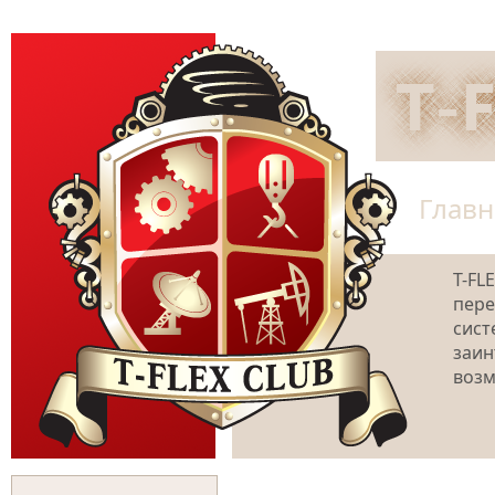
Главн
T-FL
пере
сист
заин
возм